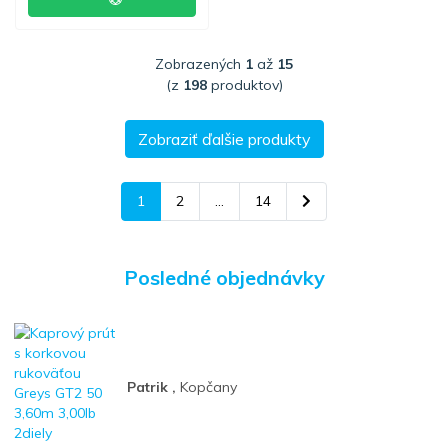
Zobrazených
1
až
15
(z
198
produktov)
Zobraziť ďalšie produkty
1
2
...
14
Posledné objednávky
Patrik ,
Kopčany