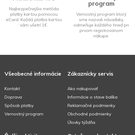
program
Najbezpečnejšia metóda
platby kartou pomocou
Vernostný program ktorý
eCard. Každá platba kartou
sme nazvali násaďaky,
vám ušetrí 1€.
odmeňuje každého hneď pri
prvom registrovanom
nákupe.
Všeobecné informácie
Zákaznícky servis
Kontakt
Ako nakupovať
Doprava
Informácie o stave balíka
Spôsob platby
Reklamačné podmienky
Vernostný program
Obchodné podmienky
Úlovky týždňa