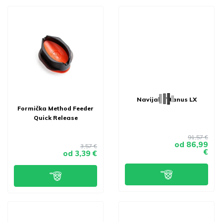
Navijak Titanus LX
Formička Method Feeder
Quick Release
91,57 €
od
86,99
3,57 €
€
od
3,39 €