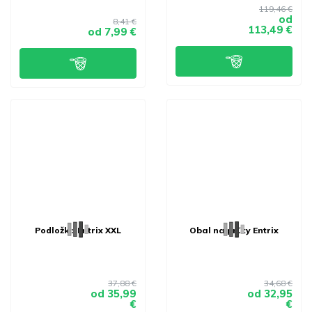
119,46 €
od
8,41 €
113,49 €
od
7,99 €
Podložka Entrix XXL
Obal na prúty Entrix
37,88 €
34,68 €
od
35,99
od
32,95
€
€