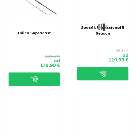
Spacák Professional 5
Udica Supracast
Season
126,31 €
od
189,37 €
119,99 €
od
179,90 €