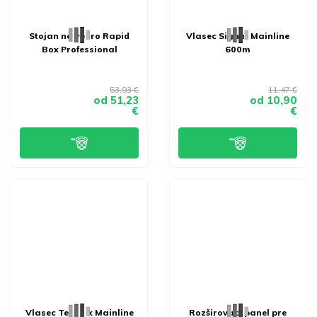
Stojan na vedro Rapid
Vlasec Signal Mainline
Box Professional
600m
53,93 €
11,47 €
od
51,23
od
10,90
€
€
Vlasec Technix Mainline
Rozširovací panel pre