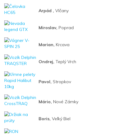
Arpád ,
Vlčany
Miroslav,
Poprad
Marian,
Krcava
Ondrej,
Teplý Vrch
Pavol,
Stropkov
Mário,
Nové Zámky
Boris,
Veľký Biel