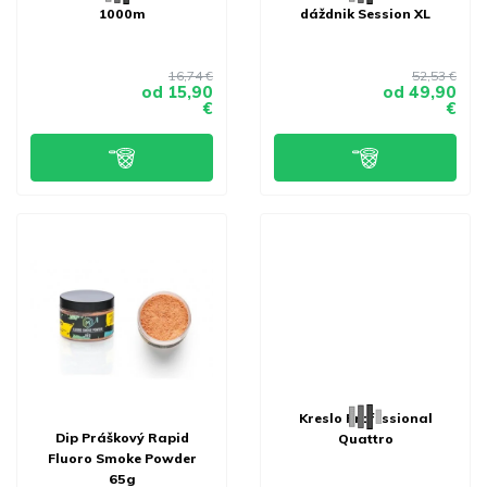
1000m
dáždnik Session XL
16,74 €
52,53 €
od
15,90
od
49,90
€
€
Kreslo Professional
Dip Práškový Rapid
Quattro
Fluoro Smoke Powder
65g