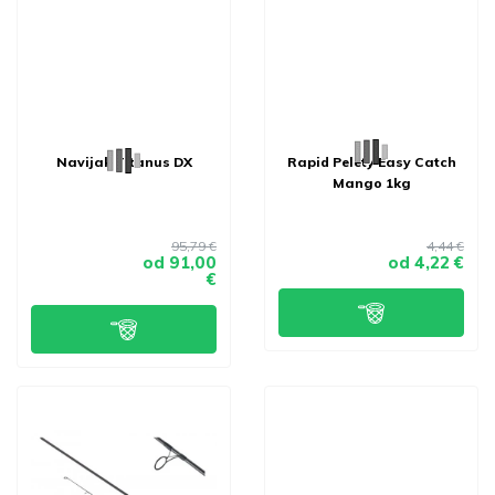
Navijak Titanus DX
Rapid Pelety Easy Catch
Mango 1kg
95,79 €
4,44 €
od
91,00
od
4,22 €
€