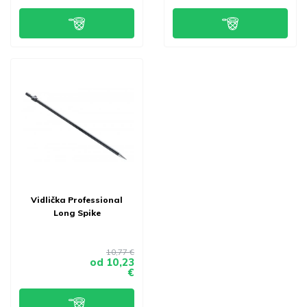
Vidlička Professional
Long Spike
10,77 €
od
10,23
€