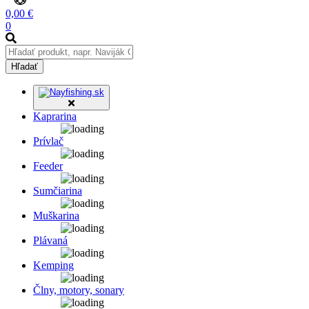
0,00 €
0
Hľadať
Kaprarina
Prívlač
Feeder
Sumčiarina
Muškarina
Plávaná
Kemping
Člny, motory, sonary