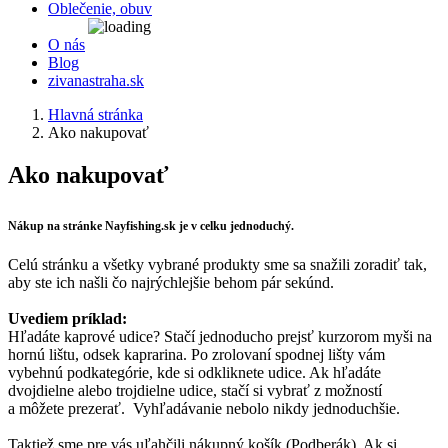
Oblečenie, obuv
O nás
Blog
zivanastraha.sk
Hlavná stránka
Ako nakupovať
Ako nakupovať
Nákup na stránke Nayfishing.sk je v celku jednoduchý.
Celú stránku a všetky vybrané produkty sme sa snažili zoradiť tak,
aby ste ich našli čo najrýchlejšie behom pár sekúnd.
Uvediem príklad:
Hľadáte kaprové udice? Stačí jednoducho prejsť kurzorom myši na
hornú lištu, odsek kaprarina. Po zrolovaní spodnej lišty vám
vybehnú podkategórie, kde si odkliknete udice. Ak hľadáte
dvojdielne alebo trojdielne udice, stačí si vybrať z možností
a môžete prezerať. Vyhľadávanie nebolo nikdy jednoduchšie.
Taktiež sme pre vás uľahčili nákupný košík (Podberák). Ak si