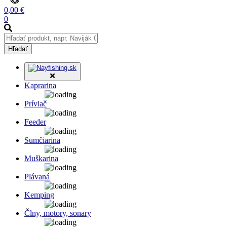
0,00 €
0
Hľadať
Kaprarina
Prívlač
Feeder
Sumčiarina
Muškarina
Plávaná
Kemping
Člny, motory, sonary