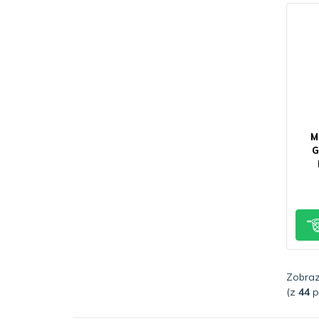
M
G
Zobra
(z
44
p