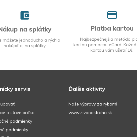
Platba kartou
Nákup na splátky
Najbezpečnejšia metóda pl
s môžete jednoducho a rýchlo
kartou pomocou eCard. Každá
nakúpiť aj na splátky.
kartou vám ušetrí 1€.
nícky servis
Ďalšie aktivity
kupovať
Naše výpravy za rybami
ie o stave balíka
www.zivanastraha.sk
ačné podmienky
né podmienky