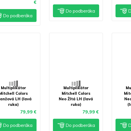
€
Do podberáka
D
Do podberáka
Multiplikátor
Multiplikátor
Mu
Mitchell Colors
Mitchell Colors
Mit
anžová LH (ľavá
Neo Žltá LH (ľavá
Neo
ruka)
ruka)
(
79,99 €
79,99 €
Do podberáka
Do podberáka
D