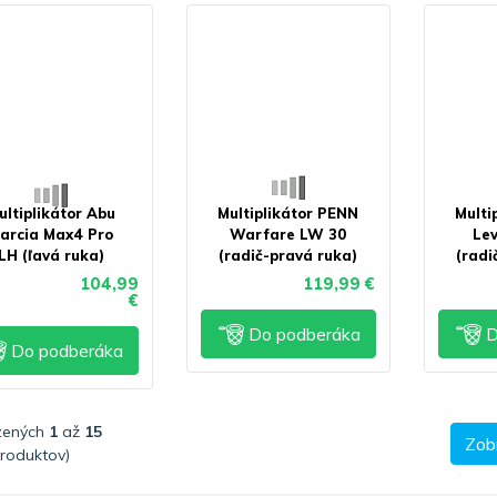
ultiplikátor Abu
Multiplikátor PENN
Multi
arcia Max4 Pro
Warfare LW 30
Lev
LH (ľavá ruka)
(radič-pravá ruka)
(radi
104,99
119,99 €
€
Do podberáka
D
Do podberáka
zených
1
až
15
Zobr
roduktov)