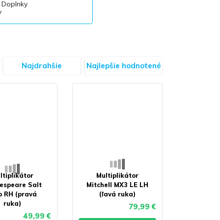
Doplnky
Najdrahšie
Najlepšie hodnotené
ltiplikátor
Multiplikátor
espeare Salt
Mitchell MX3 LE LH
b RH (pravá
(ľavá ruka)
ruka)
79,99 €
49,99 €