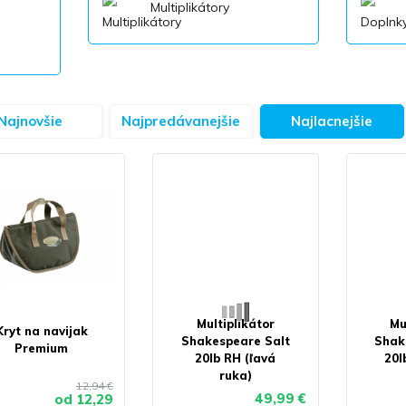
Multiplikátory
Najnovšie
Najpredávanejšie
Najlacnejšie
Multiplikátor
Mu
Kryt na navijak
Shakespeare Salt
Shak
Premium
20lb RH (ľavá
20l
ruka)
12,94 €
49,99 €
od
12,29