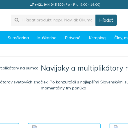
+421 944 045 800
(Po - Pia: 8:00 - 16:00)
Hľadať
Sumčiarina
Muškarina
Plávaná
Kemping
Člny, m
Navijaky a multiplikátory
torov svetových značiek. Po konzultácii s najlepšími Slovenskými su
momentálny trh ponúka