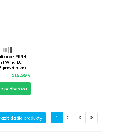
plikátor PENN
el Wind LC
č-pravá ruka)
119,99 €
o podberáka
aziť ďalšie produkty
1
2
3