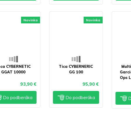
Novinka
Novinka
ica CYBERNETIC
Tica CYBERNERIC
Mult
GGAT 10000
GG 100
Garci
Ops L
93,90 €
95,90 €
Do podberáka
Do podberáka
D