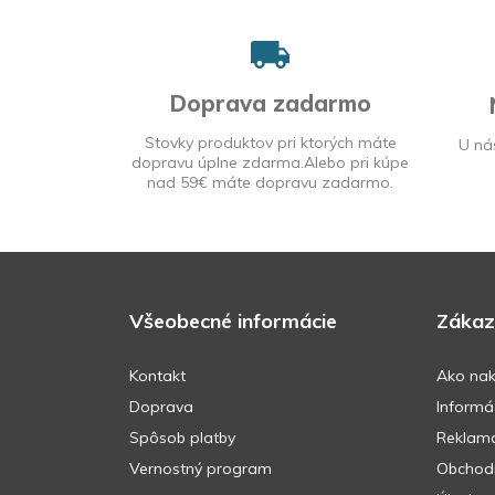
Doprava zadarmo
Stovky produktov pri ktorých máte
U ná
dopravu úplne zdarma.Alebo pri kúpe
nad 59€ máte dopravu zadarmo.
Všeobecné informácie
Zákaz
Kontakt
Ako na
Doprava
Informác
Spôsob platby
Reklam
Vernostný program
Obchod