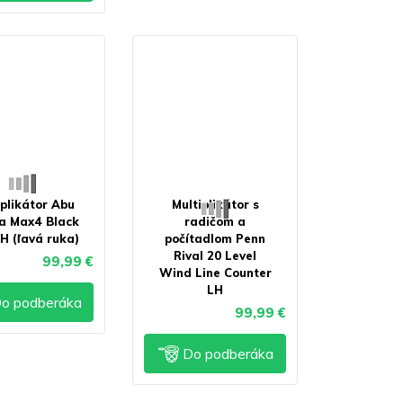
iplikátor Abu
Multiplikátor s
a Max4 Black
radičom a
H (ľavá ruka)
počítadlom Penn
Rival 20 Level
99,99 €
Wind Line Counter
LH
o podberáka
99,99 €
Do podberáka