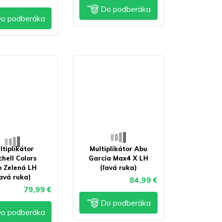
Do podberáka
o podberáka
ltiplikátor
Multiplikátor Abu
chell Colors
Garcia Max4 X LH
 Zelená LH
(ľavá ruka)
ľavá ruka)
84,99 €
79,99 €
Do podberáka
o podberáka