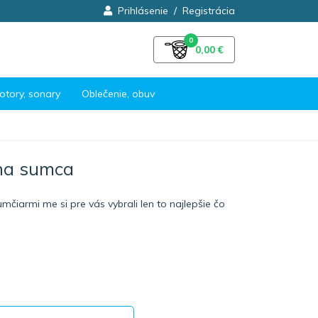
Prihlásenie
/
Registrácia
0
0,00 €
otory, sonary
Oblečenie, obuv
 na sumca
mčiarmi me si pre vás vybrali len to najlepšie čo