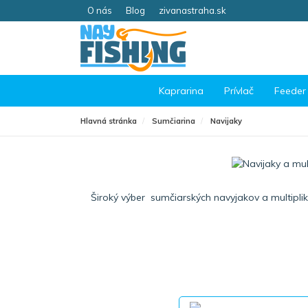
O nás
Blog
zivanastraha.sk
Kaprarina
Prívlač
Feeder
Hlavná stránka
Sumčiarina
Navijaky
Široký výber sumčiarských navyjakov a multipliká