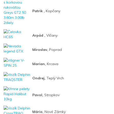
Patrik ,
Kopčany
Arpád ,
Vlčany
Miroslav,
Poprad
Marian,
Krcava
Ondrej,
Teplý Vrch
Pavol,
Stropkov
Mário,
Nové Zámky