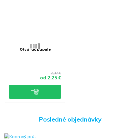
Otvárač papule
2,37 €
od
2,25 €
Posledné objednávky