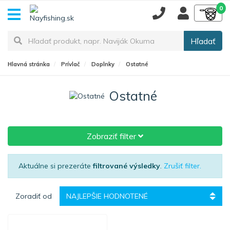
0
Hľadať
Hlavná stránka
Prívlač
Doplnky
Ostatné
Ostatné
Zobraziť filter
Aktuálne si prezeráte
filtrované výsledky
.
Zrušiť filter.
Zoradiť od