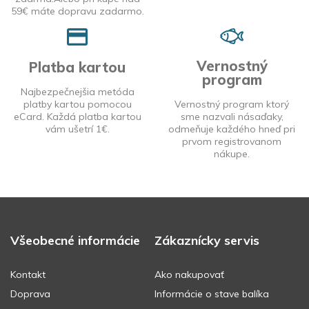
59€ máte dopravu zadarmo.
Vernostný
Platba kartou
program
Najbezpečnejšia metóda
platby kartou pomocou
Vernostný program ktorý
eCard. Každá platba kartou
sme nazvali násaďaky,
vám ušetrí 1€.
odmeňuje každého hneď pri
prvom registrovanom
nákupe.
Všeobecné informácie
Zákaznícky servis
Kontakt
Ako nakupovať
Doprava
Informácie o stave balíka