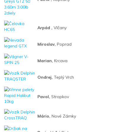
Arpád ,
Vlčany
Miroslav,
Poprad
Marian,
Krcava
Ondrej,
Teplý Vrch
Pavol,
Stropkov
Mário,
Nové Zámky