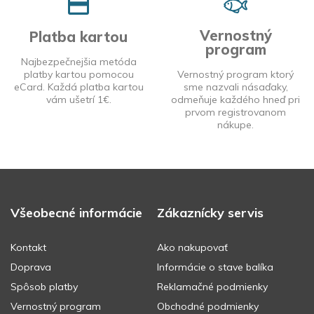
Vernostný
Platba kartou
program
Najbezpečnejšia metóda
platby kartou pomocou
Vernostný program ktorý
eCard. Každá platba kartou
sme nazvali násaďaky,
vám ušetrí 1€.
odmeňuje každého hneď pri
prvom registrovanom
nákupe.
Všeobecné informácie
Zákaznícky servis
Kontakt
Ako nakupovať
Doprava
Informácie o stave balíka
Spôsob platby
Reklamačné podmienky
Vernostný program
Obchodné podmienky