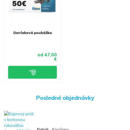
Darčeková poukážka
od
47,00
€
Posledné objednávky
Patrik ,
Kopčany